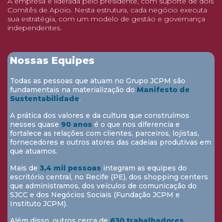
A empresa é liderada pelo presidente, com suporte de dois
Comitês de Apoio. Nesta estrutura, cada negócio executa
sua estratégia, com um modelo de gestão e governança
independentes.
Nossas Equipes
Todas as pessoas que atuam no Grupo JCPM são
fundamentais na materialização do
Manifesto de
Sustentabilidade
.
A prática dos valores e da cultura que construímos
nesses quase
90 anos
é o que nos diferencia e
fortalece as relações com clientes, parceiros, lojistas,
fornecedores e outros atores das cadeias produtivas em
que atuamos.
Mais de
3,4 mil pessoas
integram as equipes do
escritório central, no Recife (PE), dos shopping centers
que administramos, dos veículos de comunicação do
SJCC e dos Negócios Sociais (Fundação JCPM e
Instituto JCPM).
Além disso, outros cerca de
630 trabalhadores